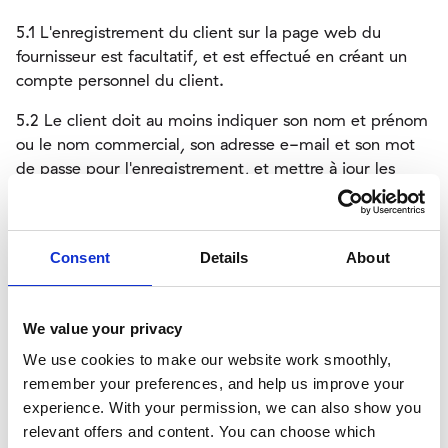
5.1 L'enregistrement du client sur la page web du
fournisseur est facultatif, et est effectué en créant un
compte personnel du client.
5.2 Le client doit au moins indiquer son nom et prénom
ou le nom commercial, son adresse e-mail et son mot
de passe pour l'enregistrement, et mettre à jour les
données d'identification si de tels changements.
5.3 Si le client fournit des données d'enregistrement
complètes, ces données serviront de base au
Consent
Details
About
fournisseur, et le fournisseur utilisera ces données pour
traiter les commandes et les documents fiscaux, à
moins que le client ne notifie au fournisseur d'autres
We value your privacy
données pour une commande particulière.
We use cookies to make our website work smoothly,
remember your preferences, and help us improve your
5.4 Un compte virtuel personnel du client sera créé
experience. With your permission, we can also show you
après l'enregistrement réussi ; les données d'accès qui
relevant offers and content. You can choose which
doivent être confirmées par le client en cliquant sur le