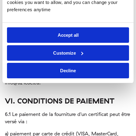
cookies you want to allow, and you can change your
lien de confirmation d'enregistrement seront envoyées à
preferences anytime
l'adresse e-mail du client.
5.5 La création d'un compte permettra au client de
commander sans avoir à remplir ses coordonnées à
Accept all
chaque fois qu'il effectue une commande COC. Les
données personnelles et autres paramètres peuvent être
Customize
modifiés à tout moment par e-mail ou dans la section «
Modification des données » après s'être connecté au
compte du client. Si le client souhaite annuler
Decline
l'enregistrement, il est nécessaire d'envoyer un e-mail à
info@321coc.eu.
VI. CONDITIONS DE PAIEMENT
6.1 Le paiement de la fourniture d'un certificat peut être
versé via :
a) paiement par carte de crédit (VISA, MasterCard,