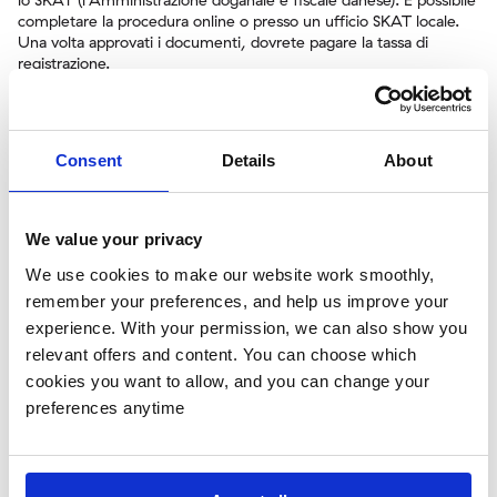
completare la procedura online o presso un ufficio SKAT locale.
Una volta approvati i documenti, dovrete pagare la tassa di
registrazione.
8. Ricevere le targhe e i documenti di immatricolazione:
Una volta che l'auto è stata registrata con successo, riceverete il
certificato di immatricolazione (Blåt Kort) e le targhe danesi.
Consent
Details
About
Dovrete apporre le targhe sul vostro veicolo prima di circolare
sulle strade danesi.
We value your privacy
L'importanza del certificato di conformità (COC)
We use cookies to make our website work smoothly,
Il certificato di conformità è un documento essenziale per
remember your preferences, and help us improve your
importare e immatricolare un'auto in Danimarca. Dimostra che
experience. With your permission, we can also show you
l'auto è conforme agli standard dell'Unione Europea in materia di
relevant offers and content. You can choose which
sicurezza, emissioni e altre norme tecniche. Senza un COC, il
processo di immatricolazione può subire notevoli ritardi, in quanto
cookies you want to allow, and you can change your
potrebbero essere necessarie ulteriori ispezioni o pratiche
preferences anytime
burocratiche.
Ordinare un certificato di conformità a 321COC