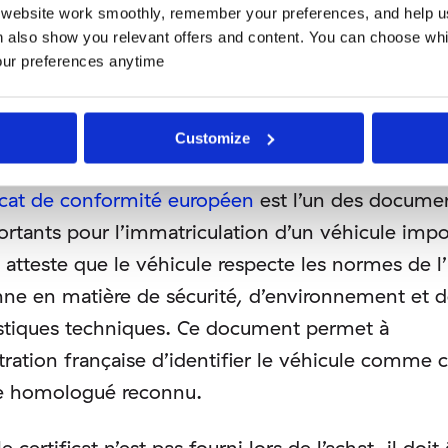
website work smoothly, remember your preferences, and help u
. Comprendre les étapes en amont permet d’évit
 also show you relevant offers and content. You can choose wh
es complémentaires souvent longues et coûteuse
our preferences anytime
nir le certificat de conformité
Customize
ficat de conformité européen
est l’un des documen
ortants pour l’immatriculation d’un véhicule imp
l atteste que le véhicule respecte les normes de 
ne en matière de sécurité, d’environnement et 
istiques techniques. Ce document permet à
stration française d’identifier le véhicule comme
e homologué reconnu.
e certificat n’est pas fourni lors de l’achat, il doit 