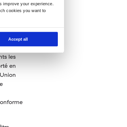
s improve your experience.
er des
ich cookies you want to
s.
Accept all
ts les
orté en
l’Union
de
 conforme
être