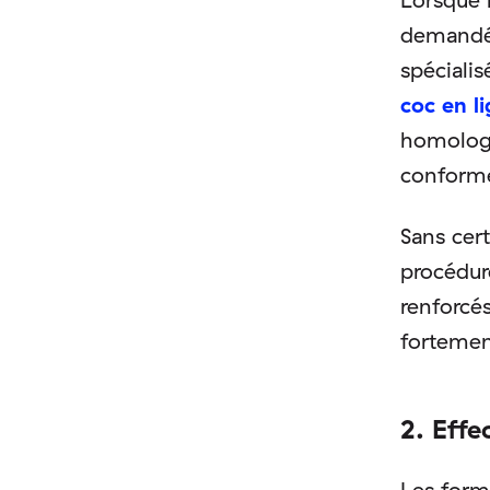
demandé 
spécialis
coc en l
homologa
conforme
Sans cert
procédur
renforcés
fortement
2. Effe
Les form