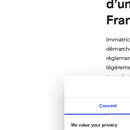
d’u
Fra
Immatric
démarche
réglemen
légèreme
européen
vérifier 
véhicule 
Consent
Une bonn
refus d’
We value your privacy
non confo