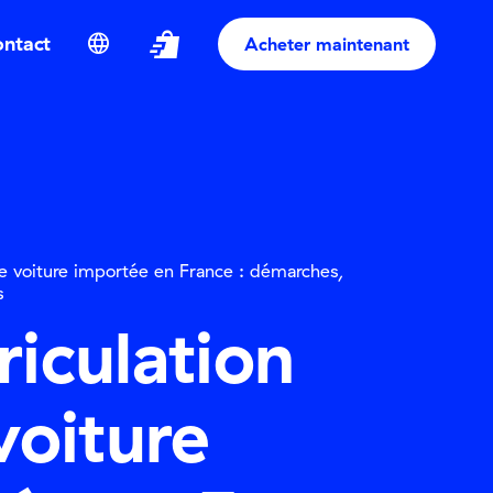
shopping_bag_speed
language
ontact
Acheter maintenant
e voiture importée en France : démarches,
s
iculation
voiture