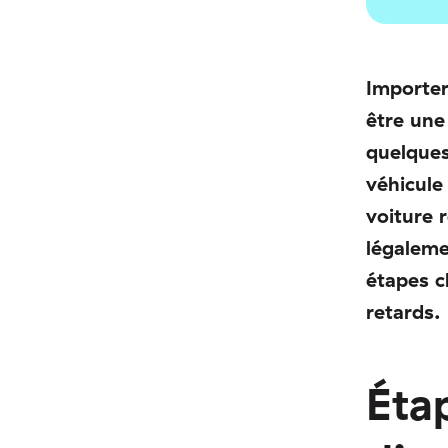
Importer
être une
quelques
véhicule
voiture 
légaleme
étapes c
retards.
Éta