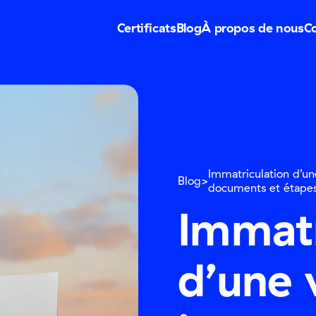
Certificats
Blog
À propos de nous
C
Immatriculation d’un
Blog
documents et étape
Immatr
d’une 