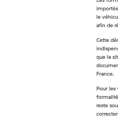
importés
le véhicu
afin de r
Cette dé
indispe
que la si
document
France.
Pour les 
formalité
reste so
correcte