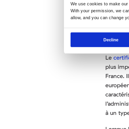
We use cookies to make our 
importés
With your permission, we can
procédur
allow, and you can change y
Decline
1. Obte
Le
certi
plus imp
France. I
européen
caractér
l’admini
à un typ
Lorsque l