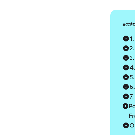
ACCÉD
1.
2.
3.
4.
5
6
7.
Po
Fr
O