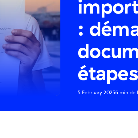
import
: déma
docum
étape
5 February 2025
6 min de 