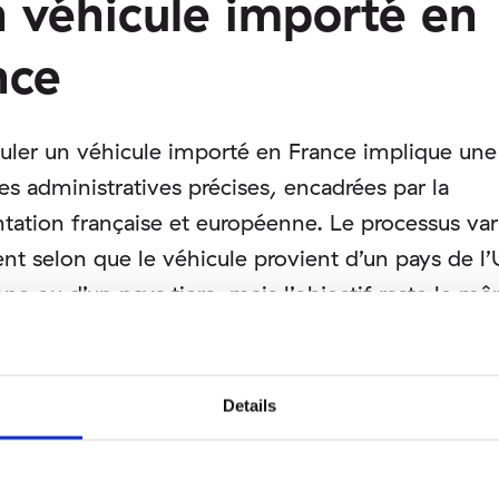
n véhicule importé en
nce
uler un véhicule importé en France implique une
s administratives précises, encadrées par la
tation française et européenne. Le processus var
nt selon que le véhicule provient d’un pays de l
ne ou d’un pays tiers, mais l’objectif reste le mê
la conformité technique, fiscale et administrative
avant sa mise en circulation.
Details
e préparation est essentielle. De nombreux reta
immatriculation sont liés à des documents manqu
rmes, en particulier lorsqu’il s’agit de véhicules