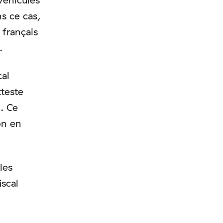
s ce cas,
 français
.
cal
tteste
l. Ce
on en
les
iscal