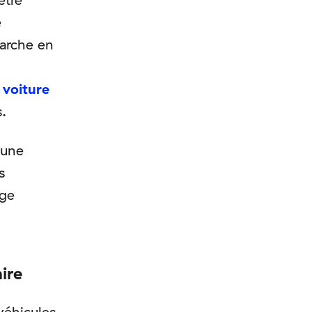
e
marche en
 voiture
.
 une
s
nge
ire
véhicules