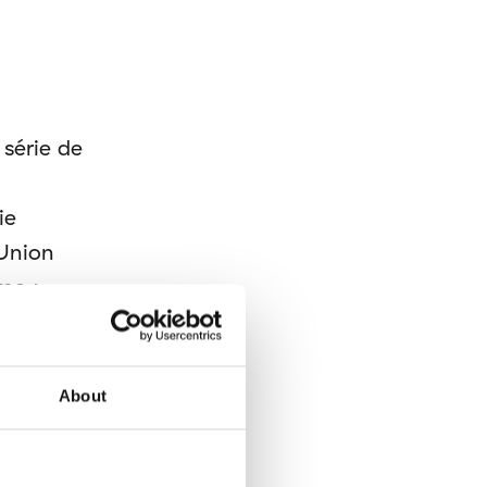
 série de
ie
’Union
me :
 du
About
rds ou
ants ou