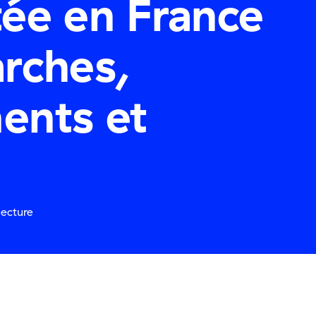
ée en France
rches,
ents et
s
lecture