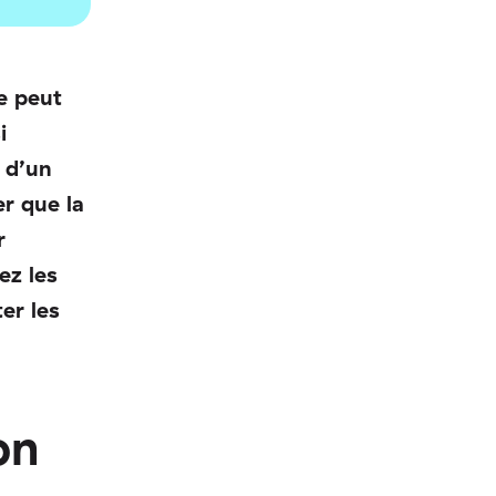
e peut
i
 d’un
er que la
r
ez les
er les
on