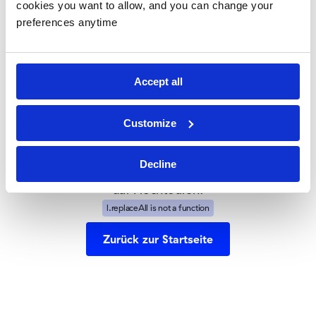
cookies you want to allow, and you can change your
falsche
preferences anytime
Abzweigung
Accept all
genommen
Customize
Es sieht so aus, als hätten Sie eine Seite gefunden,
die in den Urlaub gegangen ist.
Decline
Aber keine Sorge—unsere Website läuft weiterhin
auf Hochtouren!
l.replaceAll is not a function
Zurück zur Startseite