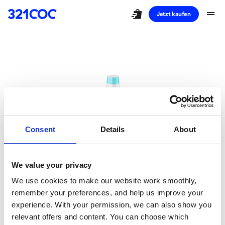
shopping_bag_speed
drag_handle
Jetzt kaufen
Consent
Details
About
We value your privacy
Ups!
We use cookies to make our website work smoothly,
remember your preferences, and help us improve your
Sie haben eine
experience. With your permission, we can also show you
relevant offers and content. You can choose which