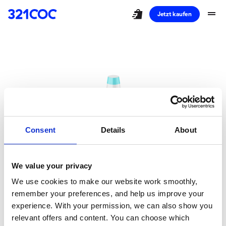
shopping_bag_speed
drag_handle
Jetzt kaufen
Consent
Details
About
We value your privacy
Ups!
We use cookies to make our website work smoothly,
remember your preferences, and help us improve your
Sie haben eine
experience. With your permission, we can also show you
relevant offers and content. You can choose which