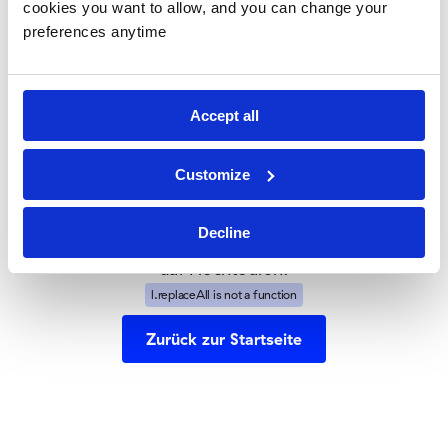
cookies you want to allow, and you can change your
falsche
preferences anytime
Abzweigung
Accept all
genommen
Customize
Es sieht so aus, als hätten Sie eine Seite gefunden,
die in den Urlaub gegangen ist.
Decline
Aber keine Sorge—unsere Website läuft weiterhin
auf Hochtouren!
l.replaceAll is not a function
Zurück zur Startseite