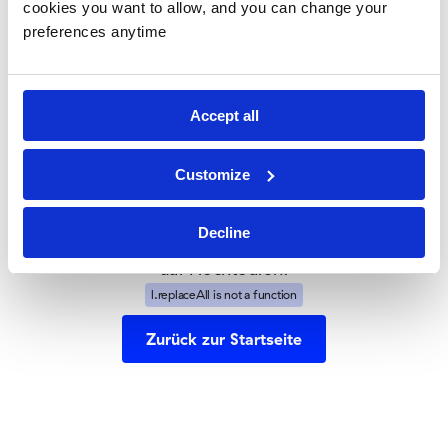
cookies you want to allow, and you can change your
falsche
preferences anytime
Abzweigung
Accept all
genommen
Customize
Es sieht so aus, als hätten Sie eine Seite gefunden,
die in den Urlaub gegangen ist.
Decline
Aber keine Sorge—unsere Website läuft weiterhin
auf Hochtouren!
l.replaceAll is not a function
Zurück zur Startseite