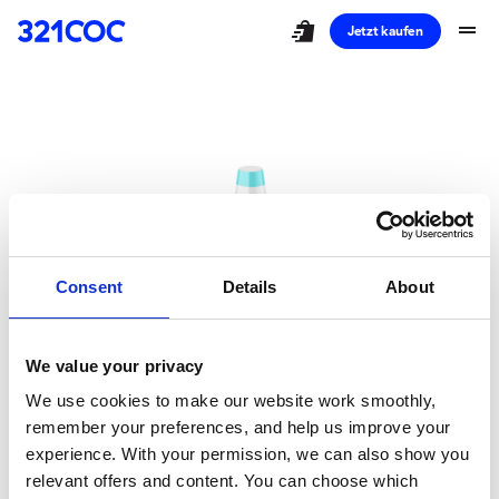
shopping_bag_speed
drag_handle
Jetzt kaufen
Consent
Details
About
We value your privacy
Ups!
We use cookies to make our website work smoothly,
remember your preferences, and help us improve your
Sie haben eine
experience. With your permission, we can also show you
relevant offers and content. You can choose which